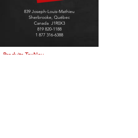
839 Joseph-Louis-Mathieu
Sherbrooke, Québec
Canada J1R0X3
819 820-1188
1 877 316-6388
Produits TexNov
Préparation
Couche de base
Revêtement - Application au rouleau
Revêtement - Application au pistolet à gavité
Revêtement – Application à la truelle
Scellant et hydrofuge
Asphalte
Accessoires
Membrane
​Produits TexPro
Couche de base