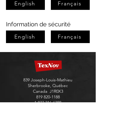
English
Français
Information de sécurité
English
Français
839 Joseph-Louis-Mathieu
Sherbrooke, Québec
Canada J1R0X3
819 820-1188
1 877 316-6388
Produits TexNov
Préparation