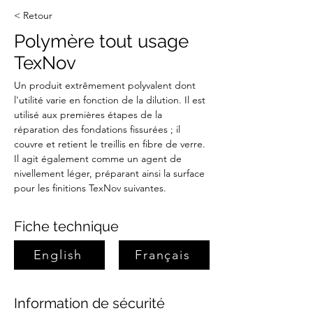
< Retour
Polymère tout usage
TexNov
Un produit extrêmement polyvalent dont 
l'utilité varie en fonction de la dilution. Il est 
utilisé aux premières étapes de la 
réparation des fondations fissurées ; il 
couvre et retient le treillis en fibre de verre. 
Il agit également comme un agent de 
nivellement léger, préparant ainsi la surface 
pour les finitions TexNov suivantes.
Fiche technique
English
Français
Information de sécurité