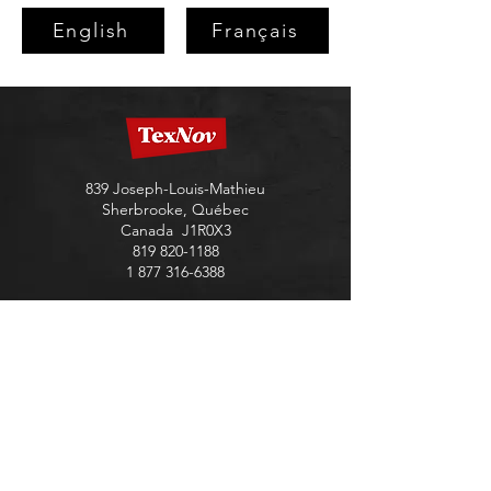
English
Français
839 Joseph-Louis-Mathieu
Sherbrooke, Québec
Canada J1R0X3
819 820-1188
1 877 316-6388
Produits TexNov
Préparation
Couche de base
Revêtement - Application au rouleau
Revêtement - Application au pistolet à gavité
Revêtement – Application à la truelle
Scellant et hydrofuge