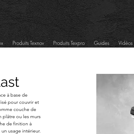
ex
Produits Texnov
Produits Texpro
Guides
Vidéos 
ast
ace à base de 
lisé pour couvrir et 
et comme couche de 
 plâtre ou les murs 
e de finition à 
à un usage intérieur.