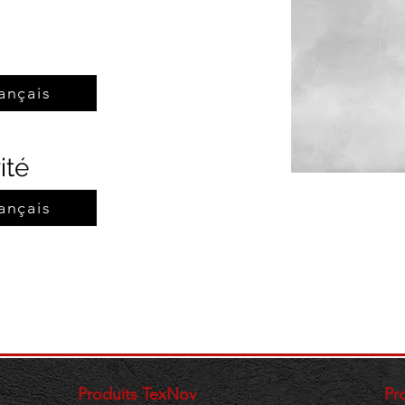
ançais
ité
ançais
Produits TexNov
​P