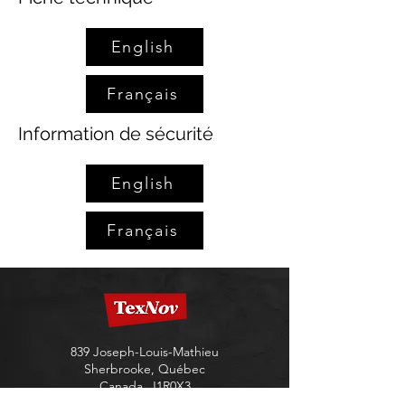
English
Français
Information de sécurité
English
Français
839 Joseph-Louis-Mathieu
Sherbrooke, Québec
Canada J1R0X3
819 820-1188