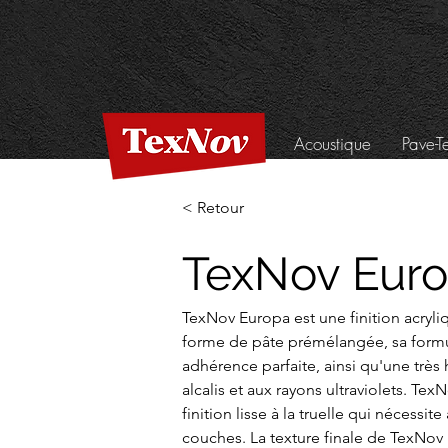
Acoustique
Pave-T
< Retour
TexNov Eur
TexNov Europa est une finition acryli
forme de pâte prémélangée, sa form
adhérence parfaite, ainsi qu'une très 
alcalis et aux rayons ultraviolets. Te
finition lisse à la truelle qui nécess
couches. La texture finale de TexNov E