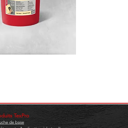
roduits TexPro
che de base