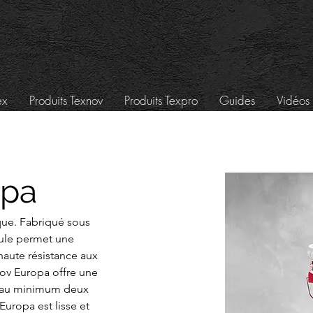
ex
Produits Texnov
Produits Texpro
Guides
Vidéos 
opa
que. Fabriqué sous 
ule permet une 
haute résistance aux 
xNov Europa offre une 
ite au minimum deux 
uropa est lisse et 