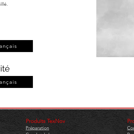
llé.
ançais
ité
ançais
Produits TexNov
​P
Préparation
Cou